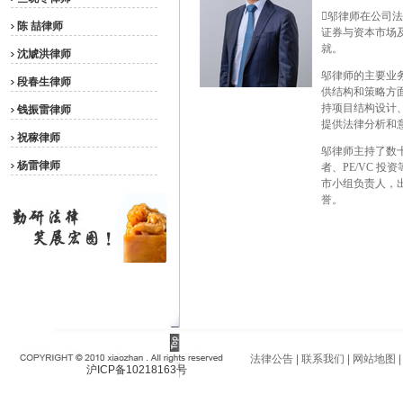
邬律师在公司
陈 喆律师
证券与资本市场
就。
沈虓洪律师
邬律师的主要业
段春生律师
供结构和策略方
持项目结构设计
钱振雷律师
提供法律分析和
祝稼律师
邬律师主持了数
杨雷律师
者、PE/VC 
市小组负责人，
誉。
法律公告 | 联系我们 | 网站地图 
沪ICP备10218163号